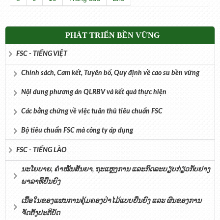
PHÁT TRIỂN BỀN VỮNG
FSC - TIẾNG VIỆT
Chính sách, Cam kết, Tuyên bố, Quy định về cao su bền vững
Nội dung phương án QLRBV và kết quả thực hiện
Các bằng chứng về việc tuân thủ tiêu chuẩn FSC
Bộ tiêu chuẩn FSC mà công ty áp dụng
FSC - TIẾNG LÀO
ນະໂຍບາຍ, ຄໍາໝັ້ນສັນຍາ, ຖະແຫຼງການ ແລະກົດລະບຽບກ່ຽວກັບຢາງ
ພາລາທີ່ຍືນຍົງ
ເນື້ອໃນຂອງແຜນການຄຸ້ມຄອງປ່າໄມ້ແບບຍືນຍົງ ແລະ ຜົນຂອງການ
ຈັດຕັ້ງປະຕິບັດ