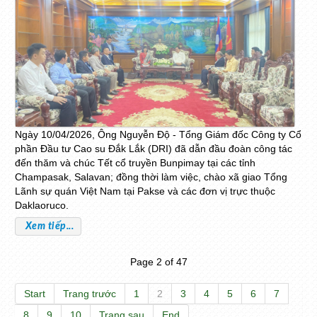
Ngày 10/04/2026, Ông Nguyễn Độ - Tổng Giám đốc Công ty Cổ
phần Đầu tư Cao su Đắk Lắk (DRI) đã dẫn đầu đoàn công tác
đến thăm và chúc Tết cổ truyền Bunpimay tại các tỉnh
Champasak, Salavan; đồng thời làm việc, chào xã giao Tổng
Lãnh sự quán Việt Nam tại Pakse và các đơn vị trực thuộc
Daklaoruco.
Xem tiếp...
Page 2 of 47
Start
Trang trước
1
2
3
4
5
6
7
8
9
10
Trang sau
End