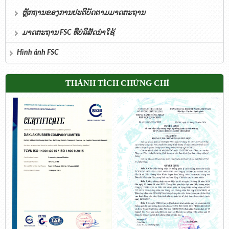
ຫຼັກຖານຂອງການປະຕິບັດຕາມມາດຕະຖານ
ມາດຕະຖານ FSC ທີ່ບໍລິສັດນຳໃຊ້
Hình ảnh FSC
THÀNH TÍCH CHỨNG CHỈ