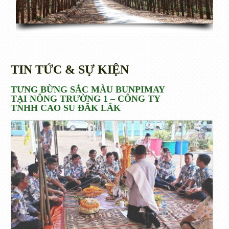
TIN TỨC & SỰ KIỆN
TƯNG BỪNG SẮC MÀU BUNPIMAY
TẠI NÔNG TRƯỜNG 1 – CÔNG TY
TNHH CAO SU ĐẮK LẮK