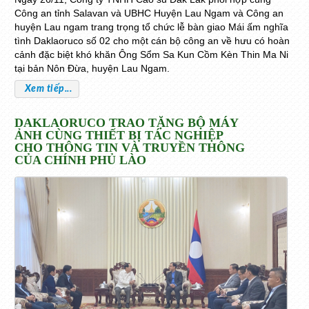
Công an tỉnh Salavan và UBHC Huyện Lau Ngam và Công an
huyện Lau ngam trang trọng tổ chức lễ bàn giao Mái ấm nghĩa
tình Daklaoruco số 02 cho một cán bộ công an về hưu có hoàn
cảnh đặc biệt khó khăn Ông Sổm Sa Kun Cồm Kèn Thin Ma Ni
tại bản Nôn Đừa, huyện Lau Ngam.
Xem tiếp...
DAKLAORUCO TRAO TẶNG BỘ MÁY
ẢNH CÙNG THIẾT BỊ TÁC NGHIỆP
CHO THÔNG TIN VÀ TRUYỀN THÔNG
CỦA CHÍNH PHỦ LÀO