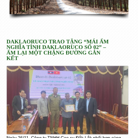
DAKLAORUCO TRAO TẶNG “MÁI ẤM
NGHĨA TÌNH DAKLAORUCO SỐ 02” –
ẤM LẠI MỘT CHẶNG ĐƯỜNG GẮN
KẾT
Ngày 26/11, Công ty TNHH Cao su Đắk Lắk phối hợp cùng