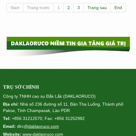
Start
Trang trước
1
2
3
Trang sau
End
TRỤ SỞ CHÍNH
Công ty TNHH cao su Đắk Lắk (DAKLAORUCO)
Địa chỉ:
Nhà số 236 đường số 11, Bản Tha Luống, Thành phố
Pakse, Tỉnh Champasak, Lào PDR.
Tel:
+856 31212570; Fax: +856 31252982
Email:
dlrc
@daklaoruco.com
Website:
www.daklaoruco.com