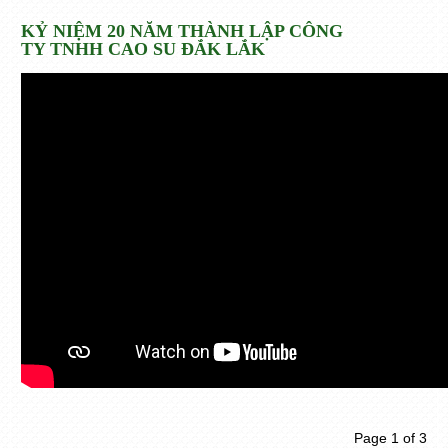
KỶ NIỆM 20 NĂM THÀNH LẬP CÔNG
TY TNHH CAO SU ĐẮK LẮK
Page 1 of 3