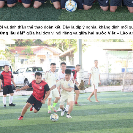
ười và tinh thần thể thao đoàn kết. Đây là dịp ý nghĩa, khẳng định mối 
vững lâu dài”
giữa hai đơn vị nói riêng và giữa
hai nước Việt – Lào 