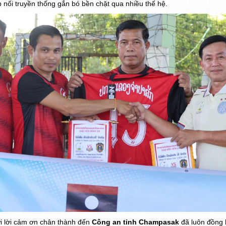
ếp nối truyền thống gắn bó bền chặt qua nhiều thế hệ.
ửi lời cảm ơn chân thành đến
Công an tỉnh Champasak
đã luôn đồng 