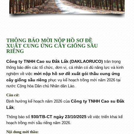
THÔNG BÁO MỜI NỘP HỒ SƠ ĐỀ
XUẤT CUNG ỨNG CÂY GIỐNG SẦU
RIÊNG
Công ty TNHH Cao su Đắk Lắk (DAKLAORUCO)
trân trọng
thông báo đến các tổ chức, đơn vị, cá nhân có đủ năng lực và kinh
mời nộp hồ sơ đề xuất gói thầu cung ứng
nghiệm về việc
cây giống sầu riêng
phục vụ kế hoạch trồng mới năm 2026 tại
nước Cộng hòa Dân chủ Nhân dân Lào.
Căn cứ:
Công ty TNHH Cao su Đắk
Định hướng kế hoạch năm 2026 của
Lắk
;
930/TB-CT ngày 23/10/2025
Thông báo số
về việc triển khai kế
hoạch trồng mới sầu riêng năm 2026.
Nội dung mời thầu: