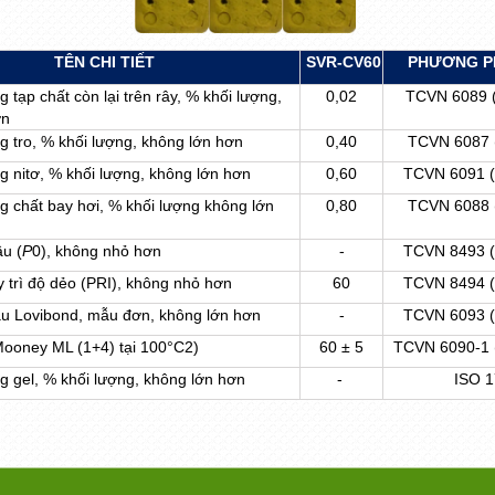
TÊN CHI TIẾT
SVR-CV60
PHƯƠNG P
tạp chất còn lại trên rây, % khối lượng,
0,02
TCVN 6089 
ơn
 tro, % khối lượng, không lớn hơn
0,40
TCVN 6087 
 nitơ, % khối lượng, không lớn hơn
0,60
TCVN 6091 (
 chất bay hơi, % khối lượng không lớn
0,80
TCVN 6088 
u (
P
0
), không nhỏ hơn
-
TCVN 8493 (
y trì độ dẻo (PRI), không nhỏ hơn
60
TCVN 8494 (
àu Lovibond, mẫu đơn, không lớn hơn
-
TCVN 6093 (
Mooney ML (1+4) tại 100°C
2)
60 ±
5
TCVN 6090-1 
 gel, % khối lượng, không lớn hơn
-
ISO 