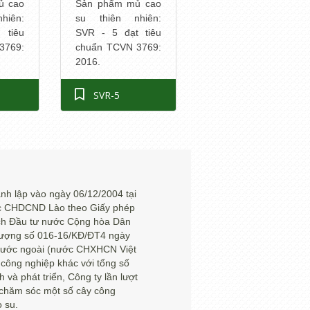
Sản phẩm mủ cao
ủ cao
su thiên nhiên:
hiên:
SVR - 5 đạt tiêu
 tiêu
chuẩn TCVN 3769:
3769:
2016.
SVR-5
 lập vào ngày 06/12/2004 tại
ớc CHDCND Lào theo Giấy phép
ch Đầu tư nước Cộng hòa Dân
nhượng số 016-16/KĐ/ĐT4 ngày
 nước ngoài (nước CHXHCN Việt
 công nghiệp khác với tổng số
 và phát triển, Công ty lần lượt
, chăm sóc một số cây công
o su.