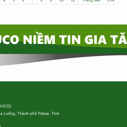
4
5
6
7
8
9
10
11
Trang sau
End
ORUCO)
a Luống, Thành phố Pakse, Tỉnh
2