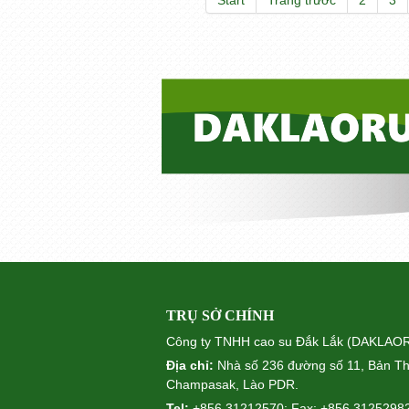
Start
Trang trước
2
3
TRỤ SỞ CHÍNH
Công ty TNHH cao su Đắk Lắk (DAKLA
Địa chỉ:
Nhà số 236 đường số 11, Bản Th
Champasak, Lào PDR.
Tel:
+856 31212570; Fax: +856 3125298