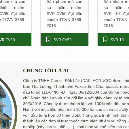
phẩm mủ cao
Sản phẩm mủ cao
Sản phẩm m
hiên nhiên:
su thiên nhiên:
su thiên n
CV60 đạt tiêu
SVR CV50 đạt tiêu
SVR 10 đạt
n TCVN 3769:
chuẩn TCVN 3769:
chuẩn TCVN 
.
2016.
2016.
VR CV60
SVR CV50
SVR 10
CHÚNG TÔI LÀ AI
----------------------------------
Công ty TNHH Cao su Đắk Lắk (DAKLAORUCO) được thành
Bản Tha Luống, Thành phố Pakse, tỉnh Champasak, nư
đầu tư số 111-04/KH-ĐT ngày 06/12/2004 của Bộ Kế hoạ
chủ Nhân dân Lào và sửa đổi lần 4 với giấy đăng ký tô 
30/3/2016. Công ty được thành lập với 100% vốn đầu tư
Nam) với mục tiêu phát triển 10.000 ha cao su và các cây
vốn đầu tư là hơn 80 triệu USD. Trong quá trình hình thành
thành lập các đơn vị trực thuộc thực hiện nhiệm vụ trồng
nghiệp (cây cao su, điều,…); khai thác và chế biến mủ ca