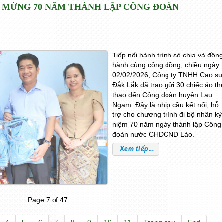
O MỪNG 70 NĂM THÀNH LẬP CÔNG ĐOÀN
Tiếp nối hành trình sẻ chia và đồn
hành cùng cộng đồng, chiều ngày
02/02/2026, Công ty TNHH Cao su
Đắk Lắk đã trao gửi 30 chiếc áo th
thao đến Công đoàn huyện Lau
Ngam. Đây là nhịp cầu kết nối, hỗ
trợ cho chương trình đi bộ nhân kỷ
niệm 70 năm ngày thành lập Công
đoàn nước CHDCND Lào.
Xem tiếp...
Page 7 of 47