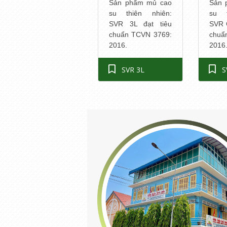
Sản phẩm mủ cao
Sản 
su thiên nhiên:
su t
SVR 3L đạt tiêu
SVR 
chuẩn TCVN 3769:
chuẩ
2016.
2016
SVR 3L
S