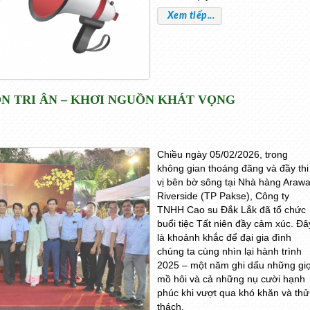
Xem tiếp...
RỌN TRI ÂN – KHƠI NGUỒN KHÁT VỌNG
Chiều ngày 05/02/2026, trong
không gian thoáng đãng và đầy thi
vị bên bờ sông tại Nhà hàng Araw
Riverside (TP Pakse), Công ty
TNHH Cao su Đắk Lắk đã tổ chức
buổi tiệc Tất niên đầy cảm xúc. Đâ
là khoảnh khắc để đại gia đình
chúng ta cùng nhìn lại hành trình
2025 – một năm ghi dấu những giọ
mồ hôi và cả những nụ cười hạnh
phúc khi vượt qua khó khăn và thử
thách.