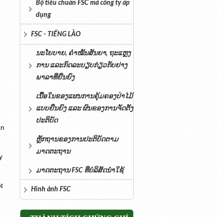
Bộ tiêu chuẩn FSC mà công ty áp
dụng
FSC - TIẾNG LÀO
ນະໂຍບາຍ, ຄໍາໝັ້ນສັນຍາ, ຖະແຫຼງ
ການ ແລະກົດລະບຽບກ່ຽວກັບຢາງ
ພາລາທີ່ຍືນຍົງ
ເນື້ອໃນຂອງແຜນການຄຸ້ມຄອງປ່າໄມ້
ແບບຍືນຍົງ ແລະ ຜົນຂອງການຈັດຕັ້ງ
ປະຕິບັດ
an
ຫຼັກຖານຂອງການປະຕິບັດຕາມ
ມາດຕະຖານ
y
ມາດຕະຖານ FSC ທີ່ບໍລິສັດນຳໃຊ້
t
Hình ảnh FSC